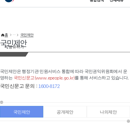
통합검색
전체메뉴
이 누리집은 대한민국 공식 전자정부 누리집입니다.
바로가기 메뉴
홈
국민제안
국민제안
공유하기
국민제안은 행정기관 민원서비스 통합에 따라 국민권익위원회에서 운
영하는
국민신문고(www.epeople.go.kr)
를 통해 서비스하고 있습니다.
국민신문고 문의 :
1600-8172
국민제안
공개제안
나의제안