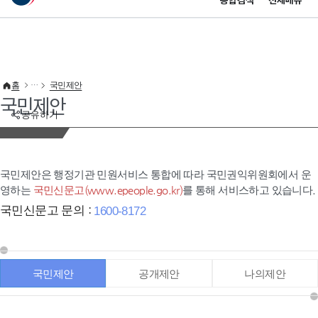
통합검색
전체메뉴
이 누리집은 대한민국 공식 전자정부 누리집입니다.
바로가기 메뉴
홈
국민제안
국민제안
공유하기
국민제안은 행정기관 민원서비스 통합에 따라 국민권익위원회에서 운
영하는
국민신문고(www.epeople.go.kr)
를 통해 서비스하고 있습니다.
국민신문고 문의 :
1600-8172
국민제안
공개제안
나의제안