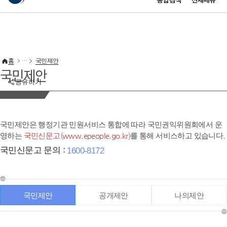
통합검색
전체메뉴
이 누리집은 대한민국 공식 전자정부 누리집입니다.
바로가기 메뉴
홈
국민제안
국민제안
공유하기
국민제안은 행정기관 민원서비스 통합에 따라 국민권익위원회에서 운
영하는
국민신문고(www.epeople.go.kr)
를 통해 서비스하고 있습니다.
국민신문고 문의 :
1600-8172
국민제안
공개제안
나의제안