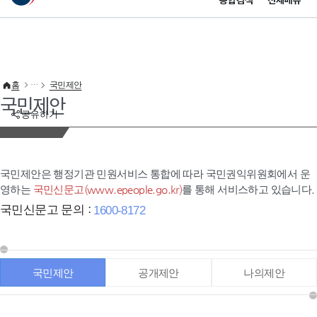
통합검색
전체메뉴
이 누리집은 대한민국 공식 전자정부 누리집입니다.
바로가기 메뉴
홈
국민제안
국민제안
공유하기
국민제안은 행정기관 민원서비스 통합에 따라 국민권익위원회에서 운
영하는
국민신문고(www.epeople.go.kr)
를 통해 서비스하고 있습니다.
국민신문고 문의 :
1600-8172
국민제안
공개제안
나의제안