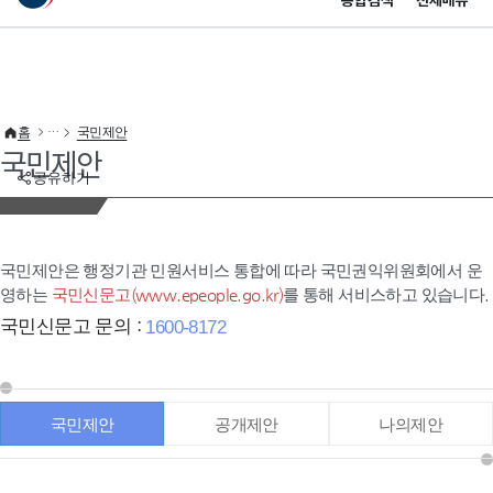
통합검색
전체메뉴
이 누리집은 대한민국 공식 전자정부 누리집입니다.
바로가기 메뉴
홈
국민제안
국민제안
공유하기
국민제안은 행정기관 민원서비스 통합에 따라 국민권익위원회에서 운
영하는
국민신문고(www.epeople.go.kr)
를 통해 서비스하고 있습니다.
국민신문고 문의 :
1600-8172
국민제안
공개제안
나의제안