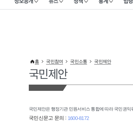
정보공개
뉴스
정책
통계
법령
이 누리집은 대한민국 공식 전자정부 누리집입니다.
홈
국민참여
국민소통
국민제안
국민제안
국민제안은 행정기관 민원서비스 통합에 따라 국민권
국민신문고 문의 :
1600-8172