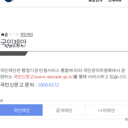
통합검색
전체메뉴
이 누리집은 대한민국 공식 전자정부 누리집입니다.
바로가기 메뉴
홈
국민제안
국민제안
공유하기
국민제안은 행정기관 민원서비스 통합에 따라 국민권익위원회에서 운
영하는
국민신문고(www.epeople.go.kr)
를 통해 서비스하고 있습니다.
국민신문고 문의 :
1600-8172
국민제안
공개제안
나의제안