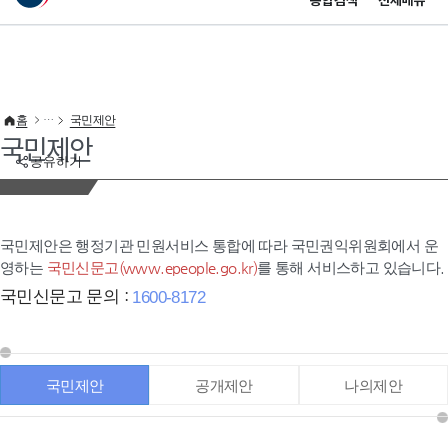
통합검색
전체메뉴
이 누리집은 대한민국 공식 전자정부 누리집입니다.
바로가기 메뉴
홈
국민제안
국민제안
공유하기
국민제안은 행정기관 민원서비스 통합에 따라 국민권익위원회에서 운
영하는
국민신문고(www.epeople.go.kr)
를 통해 서비스하고 있습니다.
국민신문고 문의 :
1600-8172
국민제안
공개제안
나의제안