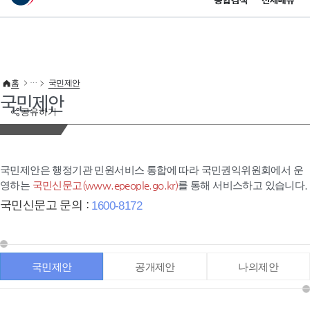
통합검색
전체메뉴
이 누리집은 대한민국 공식 전자정부 누리집입니다.
바로가기 메뉴
홈
국민제안
국민제안
공유하기
국민제안은 행정기관 민원서비스 통합에 따라 국민권익위원회에서 운
영하는
국민신문고(www.epeople.go.kr)
를 통해 서비스하고 있습니다.
국민신문고 문의 :
1600-8172
국민제안
공개제안
나의제안