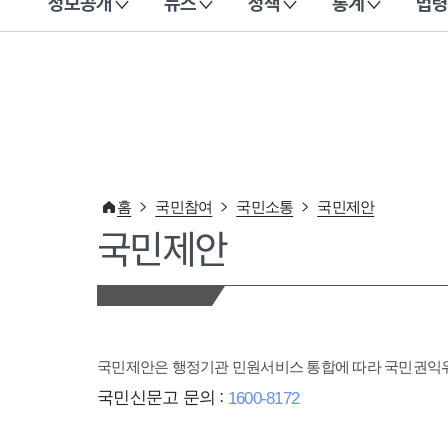
정보공개
뉴스
정책
통계
법령
이 누리집은 대한민국 공식 전자정부 누리집입니다.
홈
국민참여
국민소통
국민제안
국민제안
국민제안은 행정기관 민원서비스 통합에 따라 국민권
국민신문고 문의 :
1600-8172