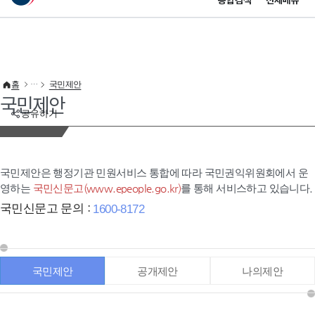
통합검색
전체메뉴
이 누리집은 대한민국 공식 전자정부 누리집입니다.
바로가기 메뉴
홈
국민제안
국민제안
공유하기
국민제안은 행정기관 민원서비스 통합에 따라 국민권익위원회에서 운
영하는
국민신문고(www.epeople.go.kr)
를 통해 서비스하고 있습니다.
국민신문고 문의 :
1600-8172
국민제안
공개제안
나의제안