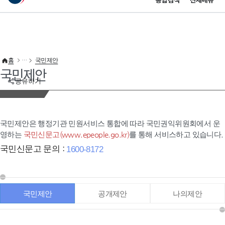
통합검색
전체메뉴
이 누리집은 대한민국 공식 전자정부 누리집입니다.
바로가기 메뉴
홈
국민제안
국민제안
공유하기
국민제안은 행정기관 민원서비스 통합에 따라 국민권익위원회에서 운
영하는
국민신문고(www.epeople.go.kr)
를 통해 서비스하고 있습니다.
국민신문고 문의 :
1600-8172
국민제안
공개제안
나의제안