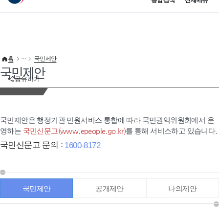
통합검색
전체메뉴
이 누리집은 대한민국 공식 전자정부 누리집입니다.
바로가기 메뉴
홈
국민제안
국민제안
공유하기
국민제안은 행정기관 민원서비스 통합에 따라 국민권익위원회에서 운
영하는
국민신문고(www.epeople.go.kr)
를 통해 서비스하고 있습니다.
국민신문고 문의 :
1600-8172
국민제안
공개제안
나의제안