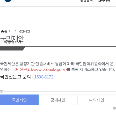
통합검색
전체메뉴
이 누리집은 대한민국 공식 전자정부 누리집입니다.
바로가기 메뉴
홈
국민제안
국민제안
공유하기
국민제안은 행정기관 민원서비스 통합에 따라 국민권익위원회에서 운
영하는
국민신문고(www.epeople.go.kr)
를 통해 서비스하고 있습니다.
국민신문고 문의 :
1600-8172
국민제안
공개제안
나의제안