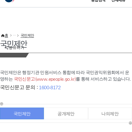
통합검색
전체메뉴
이 누리집은 대한민국 공식 전자정부 누리집입니다.
바로가기 메뉴
홈
국민제안
국민제안
공유하기
국민제안은 행정기관 민원서비스 통합에 따라 국민권익위원회에서 운
영하는
국민신문고(www.epeople.go.kr)
를 통해 서비스하고 있습니다.
국민신문고 문의 :
1600-8172
국민제안
공개제안
나의제안