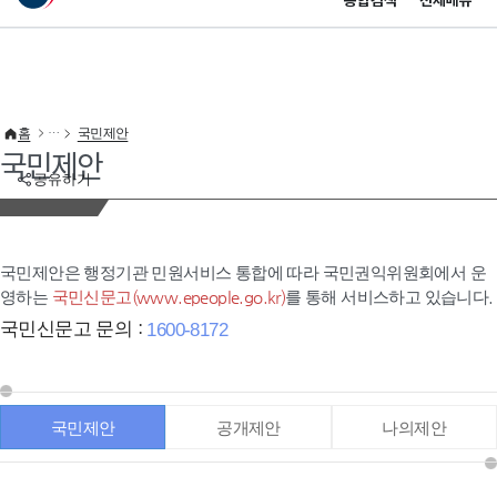
통합검색
전체메뉴
이 누리집은 대한민국 공식 전자정부 누리집입니다.
바로가기 메뉴
홈
국민제안
국민제안
공유하기
국민제안은 행정기관 민원서비스 통합에 따라 국민권익위원회에서 운
영하는
국민신문고(www.epeople.go.kr)
를 통해 서비스하고 있습니다.
국민신문고 문의 :
1600-8172
국민제안
공개제안
나의제안