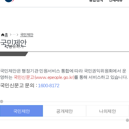
통합검색
전체메뉴
이 누리집은 대한민국 공식 전자정부 누리집입니다.
바로가기 메뉴
홈
국민제안
국민제안
공유하기
국민제안은 행정기관 민원서비스 통합에 따라 국민권익위원회에서 운
영하는
국민신문고(www.epeople.go.kr)
를 통해 서비스하고 있습니다.
국민신문고 문의 :
1600-8172
국민제안
공개제안
나의제안