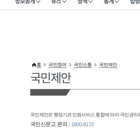
정보공개
뉴스
정책
통계
법령
이 누리집은 대한민국 공식 전자정부 누리집입니다.
홈
국민참여
국민소통
국민제안
국민제안
국민제안은 행정기관 민원서비스 통합에 따라 국민권
국민신문고 문의 :
1600-8172