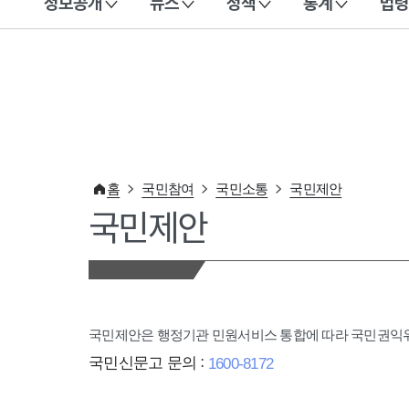
정보공개
뉴스
정책
통계
법령
이 누리집은 대한민국 공식 전자정부 누리집입니다.
홈
국민참여
국민소통
국민제안
국민제안
국민제안은 행정기관 민원서비스 통합에 따라 국민권
국민신문고 문의 :
1600-8172