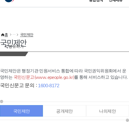
통합검색
전체메뉴
이 누리집은 대한민국 공식 전자정부 누리집입니다.
바로가기 메뉴
홈
국민제안
국민제안
공유하기
국민제안은 행정기관 민원서비스 통합에 따라 국민권익위원회에서 운
영하는
국민신문고(www.epeople.go.kr)
를 통해 서비스하고 있습니다.
국민신문고 문의 :
1600-8172
국민제안
공개제안
나의제안