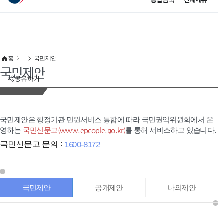
통합검색
전체메뉴
이 누리집은 대한민국 공식 전자정부 누리집입니다.
바로가기 메뉴
홈
국민제안
국민제안
공유하기
국민제안은 행정기관 민원서비스 통합에 따라 국민권익위원회에서 운
영하는
국민신문고(www.epeople.go.kr)
를 통해 서비스하고 있습니다.
국민신문고 문의 :
1600-8172
국민제안
공개제안
나의제안