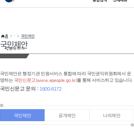
통합검색
전체메뉴
이 누리집은 대한민국 공식 전자정부 누리집입니다.
바로가기 메뉴
홈
국민제안
국민제안
공유하기
국민제안은 행정기관 민원서비스 통합에 따라 국민권익위원회에서 운
영하는
국민신문고(www.epeople.go.kr)
를 통해 서비스하고 있습니다.
국민신문고 문의 :
1600-8172
국민제안
공개제안
나의제안