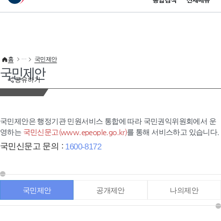
통합검색
전체메뉴
이 누리집은 대한민국 공식 전자정부 누리집입니다.
바로가기 메뉴
홈
국민제안
국민제안
공유하기
국민제안은 행정기관 민원서비스 통합에 따라 국민권익위원회에서 운
영하는
국민신문고(www.epeople.go.kr)
를 통해 서비스하고 있습니다.
국민신문고 문의 :
1600-8172
국민제안
공개제안
나의제안