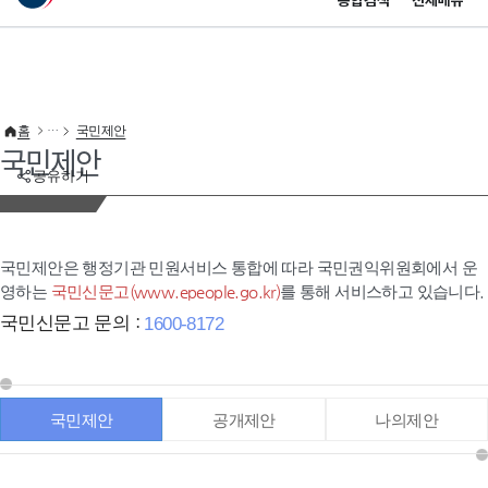
통합검색
전체메뉴
이 누리집은 대한민국 공식 전자정부 누리집입니다.
바로가기 메뉴
홈
국민제안
국민제안
공유하기
국민제안은 행정기관 민원서비스 통합에 따라 국민권익위원회에서 운
영하는
국민신문고(www.epeople.go.kr)
를 통해 서비스하고 있습니다.
국민신문고 문의 :
1600-8172
국민제안
공개제안
나의제안