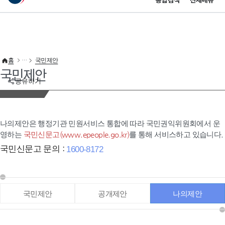
통합검색
전체메뉴
이 누리집은 대한민국 공식 전자정부 누리집입니다.
바로가기 메뉴
홈
국민제안
국민제안
공유하기
나의제안은 행정기관 민원서비스 통합에 따라 국민권익위원회에서 운
영하는
국민신문고(www.epeople.go.kr)
를 통해 서비스하고 있습니다.
국민신문고 문의 :
1600-8172
국민제안
공개제안
나의제안