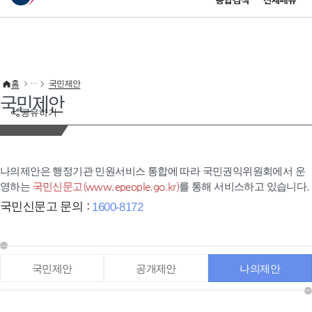
통합검색
전체메뉴
이 누리집은 대한민국 공식 전자정부 누리집입니다.
바로가기 메뉴
홈
국민제안
국민제안
공유하기
나의제안은 행정기관 민원서비스 통합에 따라 국민권익위원회에서 운
영하는
국민신문고(www.epeople.go.kr)
를 통해 서비스하고 있습니다.
국민신문고 문의 :
1600-8172
국민제안
공개제안
나의제안