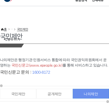
통합검색
전체메뉴
이 누리집은 대한민국 공식 전자정부 누리집입니다.
바로가기 메뉴
홈
국민제안
국민제안
공유하기
나의제안은 행정기관 민원서비스 통합에 따라 국민권익위원회에서 운
영하는
국민신문고(www.epeople.go.kr)
를 통해 서비스하고 있습니다.
국민신문고 문의 :
1600-8172
국민제안
공개제안
나의제안