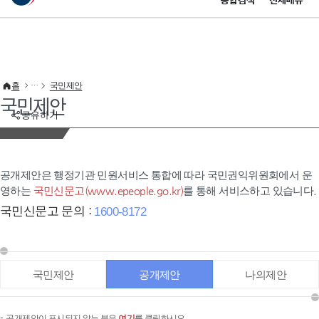
통합검색
전체메뉴
이 누리집은 대한민국 공식 전자정부 누리집입니다.
바로가기 메뉴
홈
국민제안
국민제안
공유하기
공개제안은 행정기관 민원서비스 통합에 따라 국민권익위원회에서 운
영하는
국민신문고(www.epeople.go.kr)
를 통해 서비스하고 있습니다.
국민신문고 문의 :
1600-8172
국민제안
공개제안
나의제안
공개제안이 표시되지 않는 분은
여기
를 클릭하시오.