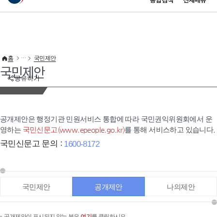
통합검색
전체메뉴
이 누리집은 대한민국 공식 전자정부 누리집입니다.
바로가기 메뉴
홈
국민제안
국민제안
공유하기
공개제안은 행정기관 민원서비스 통합에 따라 국민권익위원회에서 운
영하는
국민신문고(www.epeople.go.kr)
를 통해 서비스하고 있습니다.
국민신문고 문의 :
1600-8172
국민제안
공개제안
나의제안
공개제안이 표시되지 않는 분은
여기
를 클릭하시오.