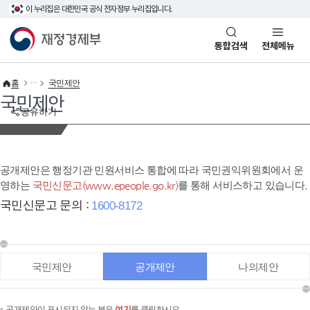
이 누리집은 대한민국 공식 전자정부 누리집입니다.
바로가기 메뉴
재정경제부(www.mofe.go.kr)
통합검색
전체메뉴
홈
국민제안
국민제안
공유하기
공개제안은 행정기관 민원서비스 통합에 따라 국민권익위원회에서 운
영하는
국민신문고(www.epeople.go.kr)
를 통해 서비스하고 있습니다.
국민신문고 문의 :
1600-8172
국민제안
공개제안
나의제안
공개제안이 표시되지 않는 분은
여기
를 클릭하시오.