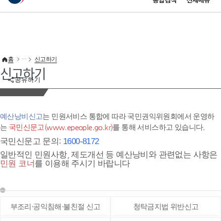
통합검색
전체메뉴
이 누리집은 대한민국 공식 전자정부 누리집입니다.
바로가기 메뉴
홈
신고하기
신고하기
공유하기
예산낭비신고
는 민원서비스 통합에 따라 국민권익위원회에서 운영하
는
국민신문고(www.epeople.go.kr)
를 통해 서비스하고 있습니다.
국민신문고 문의:
1600-8172
일반적인 민원사항, 제도개선 등 예산낭비와 관련없는 사항은
민원 코너
를 이용해 주시기 바랍니다
부조리·공익침해·불친절 신고
청탁금지법 위반신고