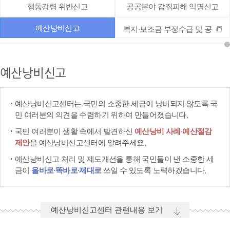
행동강령 위반신고
공공분야 갑질피해 익명신고
예산낭비신고
복지·보조금 부정수급 및 공
공재정 부정청구 등 신고
예산낭비신고
예산낭비신고센터는 국민의 소중한 세금이 낭비되지 않도록 국
민 여러분의 의견을 수렴하기 위하여 만들어졌습니다.
국민 여러분이 생활 속에서 발견하신
예산낭비 사례·예산절감
제안
을 예산낭비신고센터에 알려주세요.
예산낭비신고 처리 및 제도개선을 통해 국민들이 낸 소중한 세
금이
올바로·똑바로·제대로
쓰일 수 있도록 노력하겠습니다.
예산낭비신고센터 관련내용 보기