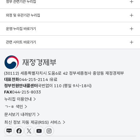
정부 관련기관 누리집
외청 및 유관기관 누리집
운영 누리집 바로가기
관련 사이트 바로가기
(30112) 세종특별자치시 도움6로 42 정부세종청사 중앙동 재정경제부
대표전화
044-215-2114
유료
정부민원안내콜센터
국번없이
110
(평일 9시~18시)
FAX
044-215-8033
누리집 이용안내
ㄱ~ㅎ 색인
문서보기 내려받기
최신 정보 자동 제공(RSS) 서비스
블로그
페이스북
X(트위터)
유튜브
인스타그램