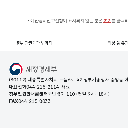
예산낭비신고신청이 표시되지 않는 분은
여기
를 클릭
정부 관련기관 누리집
외청 및 유
(30112) 세종특별자치시 도움6로 42 정부세종청사 중앙동
대표전화
044-215-2114
유료
정부민원안내콜센터
국번없이
110
(평일 9시~18시)
FAX
044-215-8033