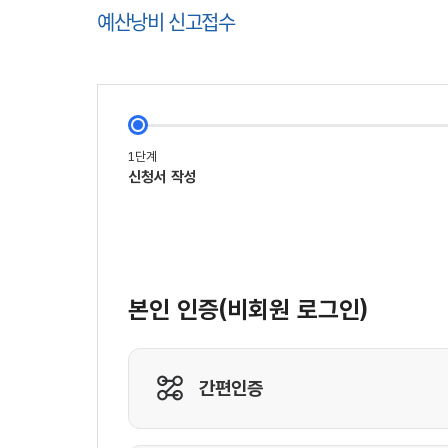
예산낭비 신고접수