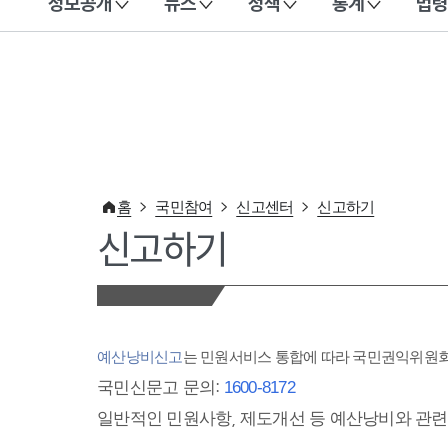
정보공개
뉴스
정책
통계
법령
이 누리집은 대한민국 공식 전자정부 누리집입니다.
홈
국민참여
신고센터
신고하기
신고하기
예산낭비신고
는 민원서비스 통합에 따라 국민권익위원
국민신문고 문의:
1600-8172
일반적인 민원사항, 제도개선 등 예산낭비와 관