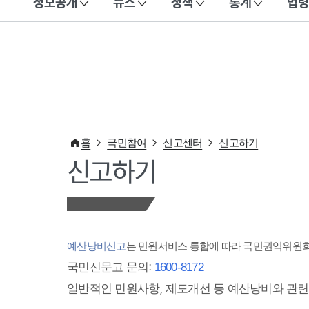
정보공개
뉴스
정책
통계
법령
이 누리집은 대한민국 공식 전자정부 누리집입니다.
홈
국민참여
신고센터
신고하기
신고하기
예산낭비신고
는 민원서비스 통합에 따라 국민권익위원
국민신문고 문의:
1600-8172
일반적인 민원사항, 제도개선 등 예산낭비와 관