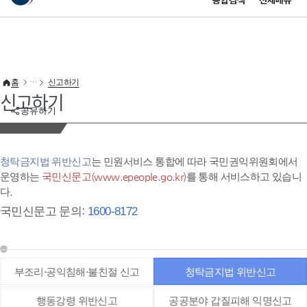
통합검색
전체메뉴
이 누리집은 대한민국 공식 전자정부 누리집입니다.
바로가기 메뉴
홈
신고하기
신고하기
공유하기
청탁금지법 위반신고
는 민원서비스 통합에 따라 국민권익위원회에서
운영하는
국민신문고(www.epeople.go.kr)
를 통해 서비스하고 있습니
다.
국민신문고 문의:
1600-8172
부조리·공익침해·불친절 신고
청탁금지법 위반신고
행동강령 위반신고
공공분야 갑질피해 익명신고