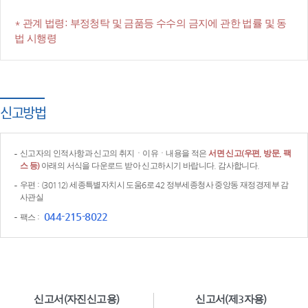
* 관계 법령: 부정청탁 및 금품등 수수의 금지에 관한 법률 및 동
법 시행령
신고방법
신고자의 인적사항과 신고의 취지ㆍ이유ㆍ내용을 적은
서면 신고(우편, 방문, 팩
스 등)
아래의 서식을 다운로드 받아 신고하시기 바랍니다. 감사합니다.
우편 : (30112) 세종특별자치시 도움6로 42 정부세종청사 중앙동 재정경제부 감
사관실
044-215-8022
팩스 :
신고서(자진신고용)
신고서(제3자용)