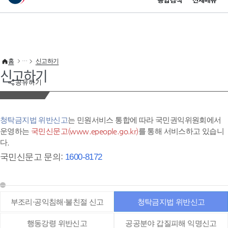
통합검색
전체메뉴
이 누리집은 대한민국 공식 전자정부 누리집입니다.
바로가기 메뉴
홈
신고하기
신고하기
공유하기
청탁금지법 위반신고
는 민원서비스 통합에 따라 국민권익위원회에서
운영하는
국민신문고(www.epeople.go.kr)
를 통해 서비스하고 있습니
다.
국민신문고 문의:
1600-8172
부조리·공익침해·불친절 신고
청탁금지법 위반신고
행동강령 위반신고
공공분야 갑질피해 익명신고