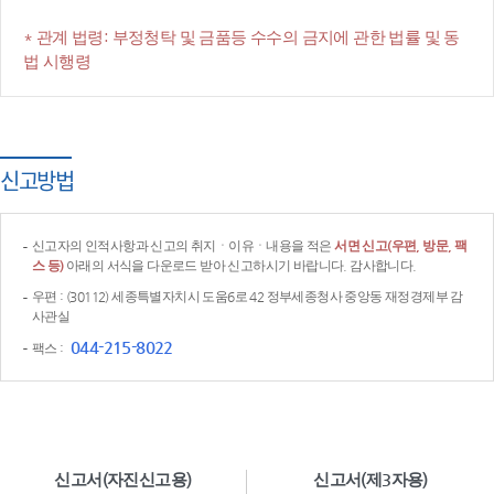
* 관계 법령: 부정청탁 및 금품등 수수의 금지에 관한 법률 및 동
법 시행령
신고방법
신고자의 인적사항과 신고의 취지ㆍ이유ㆍ내용을 적은
서면 신고(우편, 방문, 팩
스 등)
아래의 서식을 다운로드 받아 신고하시기 바랍니다. 감사합니다.
우편 : (30112) 세종특별자치시 도움6로 42 정부세종청사 중앙동 재정경제부 감
사관실
044-215-8022
팩스 :
신고서(자진신고용)
신고서(제3자용)