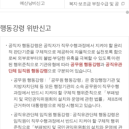
예산낭비신고
복지·보조금 부정수급 및 공
공재정 부정청구 등 신고
행동강령 위반신고
공직자 행동강령은 공직자가 직무수행과정에서 지켜야 할 윤리
적 판단기준을 구체적으로 제공하여 자율적으로 실천토록 함으
로써 외부로부터의 불법·부당한 유혹을 극복할 수 있도록 마련
된 행위준칙으로 기관유형에 따라
공무원 행동강령
과
공직유관
단체 임직원 행동강령
으로 구분되어 있습니다.
공무원 행동강령 : 「공무원 행동강령」은 중앙행정기관 및
지방자치단체 등 모든 행정기관의 소속 공무원이 직무수행
과정에서 반드시 지켜야 할 구체적 행위준칙으로 「부패방
지 및 국민권익위원회의 설치와 운영에 관한 법률」 제8조에
근거하여 대통령령으로 제정·시행되고 있습니다.
공직유관단체 임직원 행동강령 : 공직유관단체 행동강령은
임직원이 직무수행과정에서 반드시 지켜야 할 구체적 행위
준칙으로「부패방지 및 국민권익위원회의 설치와 운영에 관