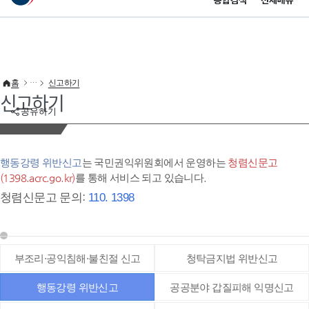
통합검색
전체메뉴
이 누리집은 대한민국 공식 전자정부 누리집입니다.
바로가기 메뉴
홈
신고하기
신고하기
공유하기
행동강령 위반신고
는 국민권익위원회에서 운영하는
청렴신문고
(1398.acrc.go.kr)
를 통해 서비스 되고 있습니다.
청렴신문고 문의:
110. 1398
부조리·공익침해·불친절 신고
청탁금지법 위반신고
행동강령 위반신고
공공분야 갑질피해 익명신고