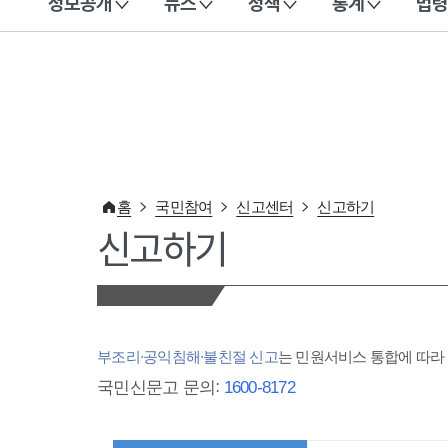
정보공개
뉴스
정책
통계
법령
이 누리집은 대한민국 공식 전자정부 누리집입니다.
홈
국민참여
신고센터
신고하기
신고하기
부조리·공익침해·불친절 신고
는 민원서비스 통합에 따
국민신문고 문의:
1600-8172