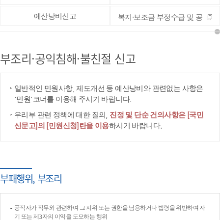
예산낭비신고
복지·보조금 부정수급 및 공
공재정 부정청구 등 신고
부조리·공익침해·불친절 신고
일반적인 민원사항, 제도개선 등 예산낭비와 관련없는 사항은
'민원'코너를 이용해 주시기 바랍니다.
우리부 관련 정책에 대한 질의,
진정 및 단순 건의사항은 [국민
신문고]의 [민원신청]란을 이용
하시기 바랍니다.
부패행위, 부조리
공직자가 직무와 관련하여 그 지위 또는 권한을 남용하거나 법령을 위반하여 자
기 또는 제3자의 이익을 도모하는 행위