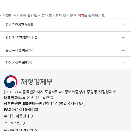
부조리·공익침해·불친절 신고가 표시되지 않는 분은
여기
를 클릭하시오.
정부 관련기관 누리집
외청 및 유관기관 누리집
운영 누리집 바로가기
관련 사이트 바로가기
(30112) 세종특별자치시 도움6로 42 정부세종청사 중앙동 재정경제부
대표전화
044-215-2114
유료
정부민원안내콜센터
국번없이
110
(평일 9시~18시)
FAX
044-215-8033
누리집 이용안내
ㄱ~ㅎ 색인
문서보기 내려받기