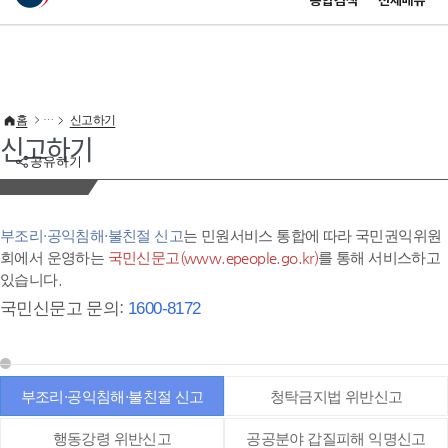
통합검색
전체메뉴
이 누리집은 대한민국 공식 전자정부 누리집입니다.
바로가기 메뉴
홈
신고하기
신고하기
공유하기
부조리·공익침해·불친절 신고
는 민원서비스 통합에 따라 국민권익위원
회에서 운영하는
국민신문고(www.epeople.go.kr)
를 통해 서비스하고
있습니다.
국민신문고 문의:
1600-8172
부조리·공익침해·불친절 신고
청탁금지법 위반신고
행동강령 위반신고
공공분야 갑질피해 익명신고