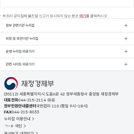
부조리·공익침해·불친절 신고가 표시되지 않는 분은
여기
를 클릭하시오.
정부 관련기관 누리집
외청 및 유관기관 누리집
운영 누리집 바로가기
관련 사이트 바로가기
(30112) 세종특별자치시 도움6로 42 정부세종청사 중앙동 재정경제부
대표전화
044-215-2114
유료
정부민원안내콜센터
국번없이
110
(평일 9시~18시)
FAX
044-215-8033
누리집 이용안내
ㄱ~ㅎ 색인
문서보기 내려받기