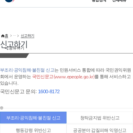
통합검색
전체메뉴
이 누리집은 대한민국 공식 전자정부 누리집입니다.
바로가기 메뉴
홈
신고하기
신고하기
공유하기
부조리·공익침해·불친절 신고
는 민원서비스 통합에 따라 국민권익위원
회에서 운영하는
국민신문고(www.epeople.go.kr)
를 통해 서비스하고
있습니다.
국민신문고 문의:
1600-8172
부조리·공익침해·불친절 신고
청탁금지법 위반신고
행동강령 위반신고
공공분야 갑질피해 익명신고