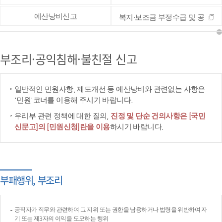
예산낭비신고
복지·보조금 부정수급 및 공
공재정 부정청구 등 신고
부조리·공익침해·불친절 신고
일반적인 민원사항, 제도개선 등 예산낭비와 관련없는 사항은
'민원'코너를 이용해 주시기 바랍니다.
우리부 관련 정책에 대한 질의,
진정 및 단순 건의사항은 [국민
신문고]의 [민원신청]란을 이용
하시기 바랍니다.
부패행위, 부조리
공직자가 직무와 관련하여 그 지위 또는 권한을 남용하거나 법령을 위반하여 자
기 또는 제3자의 이익을 도모하는 행위