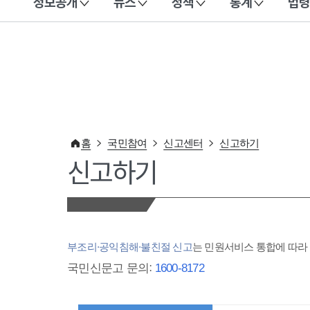
정보공개
뉴스
정책
통계
법령
이 누리집은 대한민국 공식 전자정부 누리집입니다.
홈
국민참여
신고센터
신고하기
신고하기
부조리·공익침해·불친절 신고
는 민원서비스 통합에 따
국민신문고 문의:
1600-8172