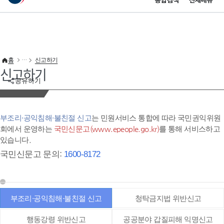
통합검색
전체메뉴
이 누리집은 대한민국 공식 전자정부 누리집입니다.
바로가기 메뉴
홈
신고하기
신고하기
공유하기
부조리·공익침해·불친절 신고
는 민원서비스 통합에 따라 국민권익위원
회에서 운영하는
국민신문고(www.epeople.go.kr)
를 통해 서비스하고
있습니다.
국민신문고 문의:
1600-8172
부조리·공익침해·불친절 신고
청탁금지법 위반신고
행동강령 위반신고
공공분야 갑질피해 익명신고