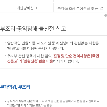
예산낭비신고
복지·보조금 부정수급 및 공
공재정 부정청구 등 신고
부조리·공익침해·불친절 신고
일반적인 민원사항, 제도개선 등 예산낭비와 관련없는 사항은
'민원'코너를 이용해 주시기 바랍니다.
우리부 관련 정책에 대한 질의,
진정 및 단순 건의사항은 [국민
신문고]의 [민원신청]란을 이용
하시기 바랍니다.
부패행위, 부조리
공직자가 직무와 관련하여 그 지위 또는 권한을 남용하거나 법령을 위반하여 자
기 또는 제3자의 이익을 도모하는 행위