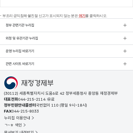
부조리·공익침해·불친절 신고가 표시되지 않는 분은
여기
를 클릭하시오.
정부 관련기관 누리집
외청 및 유관기관 누리집
운영 누리집 바로가기
관련 사이트 바로가기
(30112) 세종특별자치시 도움6로 42 정부세종청사 중앙동 재정경제부
대표전화
044-215-2114
유료
정부민원안내콜센터
국번없이
110
(평일 9시~18시)
FAX
044-215-8033
누리집 이용안내
ㄱ~ㅎ 색인
문서보기 내려받기