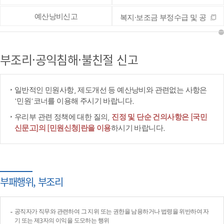
예산낭비신고
복지·보조금 부정수급 및 공
공재정 부정청구 등 신고
부조리·공익침해·불친절 신고
일반적인 민원사항, 제도개선 등 예산낭비와 관련없는 사항은
'민원'코너를 이용해 주시기 바랍니다.
우리부 관련 정책에 대한 질의,
진정 및 단순 건의사항은 [국민
신문고]의 [민원신청]란을 이용
하시기 바랍니다.
부패행위, 부조리
공직자가 직무와 관련하여 그 지위 또는 권한을 남용하거나 법령을 위반하여 자
기 또는 제3자의 이익을 도모하는 행위