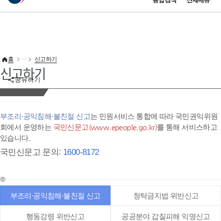
통합검색
전체메뉴
이 누리집은 대한민국 공식 전자정부 누리집입니다.
바로가기 메뉴
홈
신고하기
신고하기
공유하기
부조리·공익침해·불친절 신고
는 민원서비스 통합에 따라 국민권익위원
회에서 운영하는
국민신문고(www.epeople.go.kr)
를 통해 서비스하고
있습니다.
국민신문고 문의:
1600-8172
부조리·공익침해·불친절 신고
청탁금지법 위반신고
행동강령 위반신고
공공분야 갑질피해 익명신고