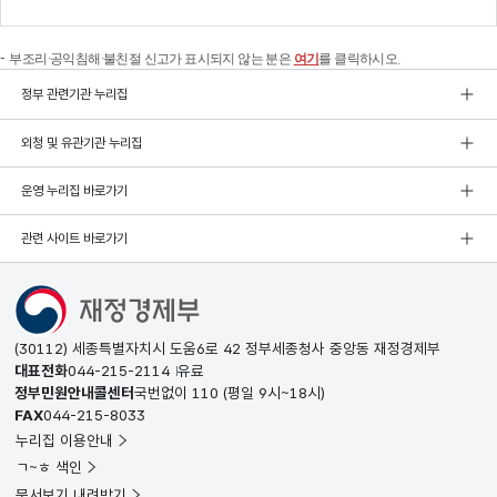
부조리·공익침해·불친절 신고가 표시되지 않는 분은
여기
를 클릭하시오.
정부 관련기관 누리집
외청 및 유관기관 누리집
운영 누리집 바로가기
관련 사이트 바로가기
(30112) 세종특별자치시 도움6로 42 정부세종청사 중앙동 재정경제부
대표전화
044-215-2114
유료
정부민원안내콜센터
국번없이
110
(평일 9시~18시)
FAX
044-215-8033
누리집 이용안내
ㄱ~ㅎ 색인
문서보기 내려받기