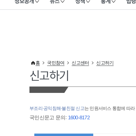
정보공개
뉴스
정책
통계
법령
이 누리집은 대한민국 공식 전자정부 누리집입니다.
홈
국민참여
신고센터
신고하기
신고하기
부조리·공익침해·불친절 신고
는 민원서비스 통합에 따
국민신문고 문의:
1600-8172