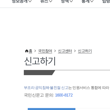
정보공개
뉴스
정책
통계
법령
이 누리집은 대한민국 공식 전자정부 누리집입니다.
홈
국민참여
신고센터
신고하기
신고하기
부조리·공익침해·불친절 신고
는 민원서비스 통합에 따
국민신문고 문의:
1600-8172