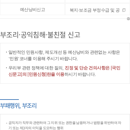
예산낭비신고
복지·보조금 부정수급 및 공
공재정 부정청구 등 신고
부조리·공익침해·불친절 신고
일반적인 민원사항, 제도개선 등 예산낭비와 관련없는 사항은
'민원'코너를 이용해 주시기 바랍니다.
우리부 관련 정책에 대한 질의,
진정 및 단순 건의사항은 [국민
신문고]의 [민원신청]란을 이용
하시기 바랍니다.
부패행위, 부조리
공직자가 직무와 관련하여 그 지위 또는 권한을 남용하거나 법령을 위반하여 자
기 또는 제3자의 이익을 도모하는 행위