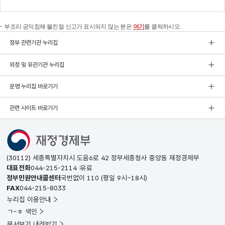
부조리·공익침해·불친절 신고가 표시되지 않는 분은
여기
를 클릭하시오.
정부 관련기관 누리집
외청 및 유관기관 누리집
운영 누리집 바로가기
관련 사이트 바로가기
(30112) 세종특별자치시 도움6로 42 정부세종청사 중앙동 재정경제부
대표전화
044-215-2114
유료
정부민원안내콜센터
국번없이
110
(평일 9시~18시)
FAX
044-215-8033
누리집 이용안내
ㄱ~ㅎ 색인
문서보기 내려받기