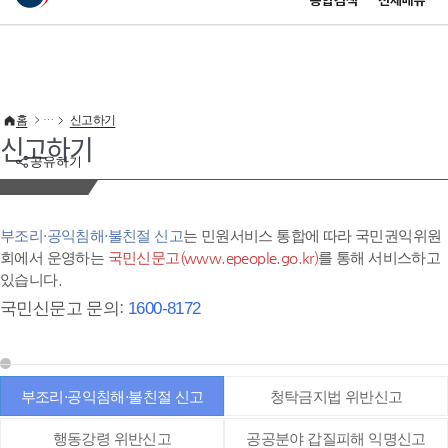
통합검색
전체메뉴
이 누리집은 대한민국 공식 전자정부 누리집입니다.
바로가기 메뉴
홈
신고하기
신고하기
공유하기
부조리·공익침해·불친절 신고
는 민원서비스 통합에 따라 국민권익위원
회에서 운영하는
국민신문고(www.epeople.go.kr)
를 통해 서비스하고
있습니다.
국민신문고 문의:
1600-8172
부조리·공익침해·불친절 신고
청탁금지법 위반신고
행동강령 위반신고
공공분야 갑질피해 익명신고