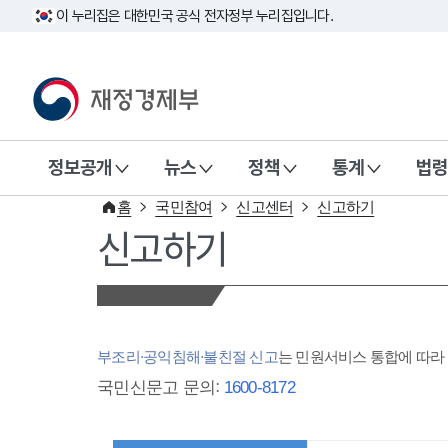
이 누리집은 대한민국 공식 전자정부 누리집입니다.
재정경제부(www.mofe.go.kr)
정보공개
뉴스
정책
통계
법령
홈
국민참여
신고센터
신고하기
신고하기
부조리·공익침해·불친절 신고
는 민원서비스 통합에 따
국민신문고 문의:
1600-8172