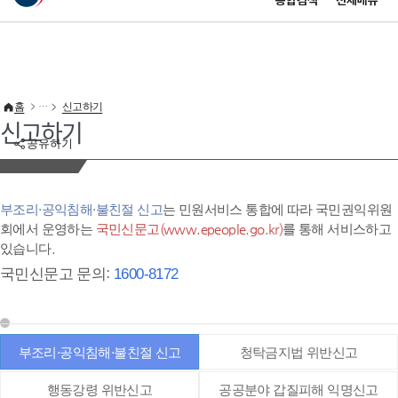
통합검색
전체메뉴
이 누리집은 대한민국 공식 전자정부 누리집입니다.
바로가기 메뉴
홈
신고하기
신고하기
공유하기
부조리·공익침해·불친절 신고
는 민원서비스 통합에 따라 국민권익위원
회에서 운영하는
국민신문고(www.epeople.go.kr)
를 통해 서비스하고
있습니다.
국민신문고 문의:
1600-8172
부조리·공익침해·불친절 신고
청탁금지법 위반신고
행동강령 위반신고
공공분야 갑질피해 익명신고