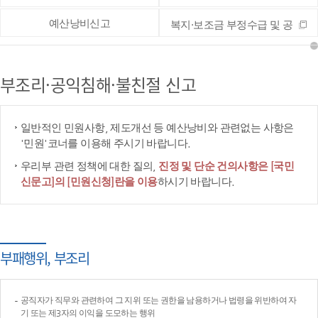
예산낭비신고
복지·보조금 부정수급 및 공
공재정 부정청구 등 신고
부조리·공익침해·불친절 신고
일반적인 민원사항, 제도개선 등 예산낭비와 관련없는 사항은
'민원'코너를 이용해 주시기 바랍니다.
우리부 관련 정책에 대한 질의,
진정 및 단순 건의사항은 [국민
신문고]의 [민원신청]란을 이용
하시기 바랍니다.
부패행위, 부조리
공직자가 직무와 관련하여 그 지위 또는 권한을 남용하거나 법령을 위반하여 자
기 또는 제3자의 이익을 도모하는 행위