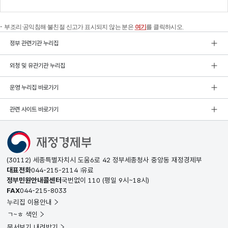
부조리·공익침해·불친절 신고가 표시되지 않는 분은
여기
를 클릭하시오.
정부 관련기관 누리집
외청 및 유관기관 누리집
운영 누리집 바로가기
관련 사이트 바로가기
(30112) 세종특별자치시 도움6로 42 정부세종청사 중앙동 재정경제부
대표전화
044-215-2114
유료
정부민원안내콜센터
국번없이
110
(평일 9시~18시)
FAX
044-215-8033
누리집 이용안내
ㄱ~ㅎ 색인
문서보기 내려받기