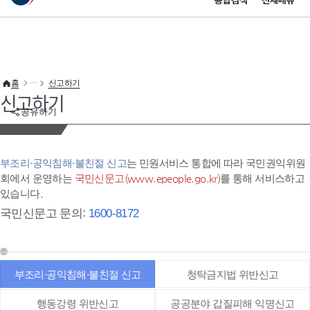
통합검색
전체메뉴
이 누리집은 대한민국 공식 전자정부 누리집입니다.
바로가기 메뉴
홈
신고하기
신고하기
공유하기
부조리·공익침해·불친절 신고
는 민원서비스 통합에 따라 국민권익위원
회에서 운영하는
국민신문고(www.epeople.go.kr)
를 통해 서비스하고
있습니다.
국민신문고 문의:
1600-8172
부조리·공익침해·불친절 신고
청탁금지법 위반신고
행동강령 위반신고
공공분야 갑질피해 익명신고