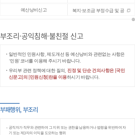
예산낭비신고
복지·보조금 부정수급 및 공
공재정 부정청구 등 신고
부조리·공익침해·불친절 신고
일반적인 민원사항, 제도개선 등 예산낭비와 관련없는 사항은
'민원'코너를 이용해 주시기 바랍니다.
우리부 관련 정책에 대한 질의,
진정 및 단순 건의사항은 [국민
신문고]의 [민원신청]란을 이용
하시기 바랍니다.
부패행위, 부조리
공직자가 직무와 관련하여 그 지위 또는 권한을 남용하거나 법령을 위반하여 자
기 또는 제3자의 이익을 도모하는 행위