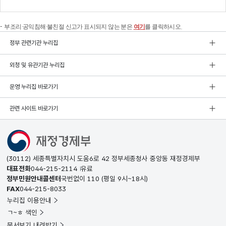
부조리·공익침해·불친절 신고가 표시되지 않는 분은
여기
를 클릭하시오.
정부 관련기관 누리집
외청 및 유관기관 누리집
운영 누리집 바로가기
관련 사이트 바로가기
(30112) 세종특별자치시 도움6로 42 정부세종청사 중앙동 재정경제부
대표전화
044-215-2114
유료
정부민원안내콜센터
국번없이
110
(평일 9시~18시)
FAX
044-215-8033
누리집 이용안내
ㄱ~ㅎ 색인
문서보기 내려받기