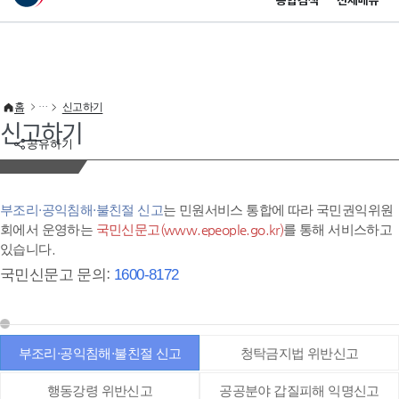
통합검색
전체메뉴
이 누리집은 대한민국 공식 전자정부 누리집입니다.
바로가기 메뉴
홈
신고하기
신고하기
공유하기
부조리·공익침해·불친절 신고
는 민원서비스 통합에 따라 국민권익위원
회에서 운영하는
국민신문고(www.epeople.go.kr)
를 통해 서비스하고
있습니다.
국민신문고 문의:
1600-8172
부조리·공익침해·불친절 신고
청탁금지법 위반신고
행동강령 위반신고
공공분야 갑질피해 익명신고