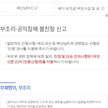
예산낭비신고
복지·보조금 부정수급 및 공
공재정 부정청구 등 신고
부조리·공익침해·불친절 신고
일반적인 민원사항, 제도개선 등 예산낭비와 관련없는 사항은
'민원'코너를 이용해 주시기 바랍니다.
우리부 관련 정책에 대한 질의,
진정 및 단순 건의사항은 [국민
신문고]의 [민원신청]란을 이용
하시기 바랍니다.
부패행위, 부조리
공직자가 직무와 관련하여 그 지위 또는 권한을 남용하거나 법령을 위반하여 자
기 또는 제3자의 이익을 도모하는 행위