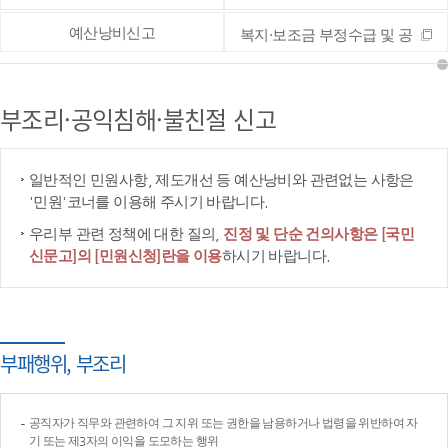
예산낭비신고
복지·보조금 부정수급 및 공
공재정 부정청구 등 신고
부조리·공익침해·불친절 신고
일반적인 민원사항, 제도개선 등 예산낭비와 관련없는 사항은
'민원'코너를 이용해 주시기 바랍니다.
우리부 관련 정책에 대한 질의,
진정 및 단순 건의사항은 [국민
신문고]의 [민원신청]란을 이용
하시기 바랍니다.
부패행위, 부조리
공직자가 직무와 관련하여 그 지위 또는 권한을 남용하거나 법령을 위반하여 자
기 또는 제3자의 이익을 도모하는 행위