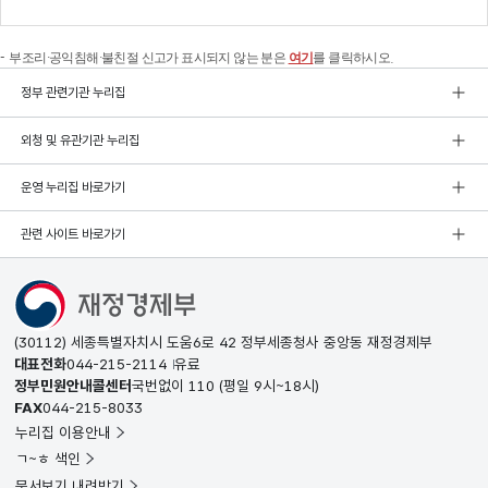
부조리·공익침해·불친절 신고가 표시되지 않는 분은
여기
를 클릭하시오.
정부 관련기관 누리집
외청 및 유관기관 누리집
운영 누리집 바로가기
관련 사이트 바로가기
(30112) 세종특별자치시 도움6로 42 정부세종청사 중앙동 재정경제부
대표전화
044-215-2114
유료
정부민원안내콜센터
국번없이
110
(평일 9시~18시)
FAX
044-215-8033
누리집 이용안내
ㄱ~ㅎ 색인
문서보기 내려받기