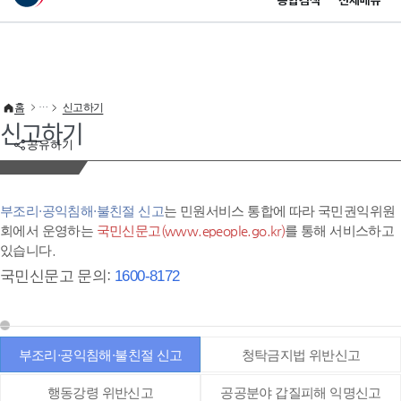
통합검색
전체메뉴
이 누리집은 대한민국 공식 전자정부 누리집입니다.
바로가기 메뉴
홈
신고하기
신고하기
공유하기
부조리·공익침해·불친절 신고
는 민원서비스 통합에 따라 국민권익위원
회에서 운영하는
국민신문고(www.epeople.go.kr)
를 통해 서비스하고
있습니다.
국민신문고 문의:
1600-8172
부조리·공익침해·불친절 신고
청탁금지법 위반신고
행동강령 위반신고
공공분야 갑질피해 익명신고